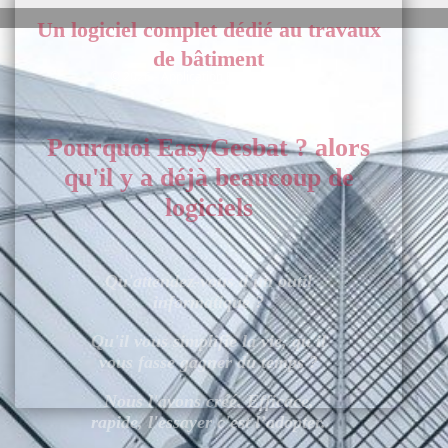
Un logiciel complet dédié au travaux
de bâtiment
© 2026 - Application EasyGesbat
Pourquoi EasyGesbat ? alors
qu'il y a déjà beaucoup de
logiciels
Qu'attendez-vous d'un outil
informatique ?
Qu'il vous simplifie la vie, qu'il
vous fasse gagner du temps ?
Nous l'avons créé. Efficace,
rapide, l'essayer c'est l’adopter.